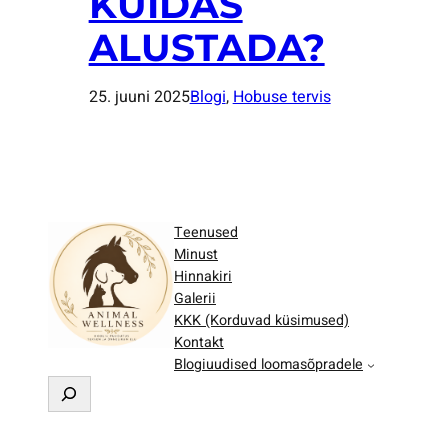
KUIDAS
ALUSTADA?
25. juuni 2025
Blogi
, 
Hobuse tervis
Teenused
Minust
Hinnakiri
Galerii
KKK (Korduvad küsimused)
Kontakt
Blogiuudised loomasõpradele
O
t
s