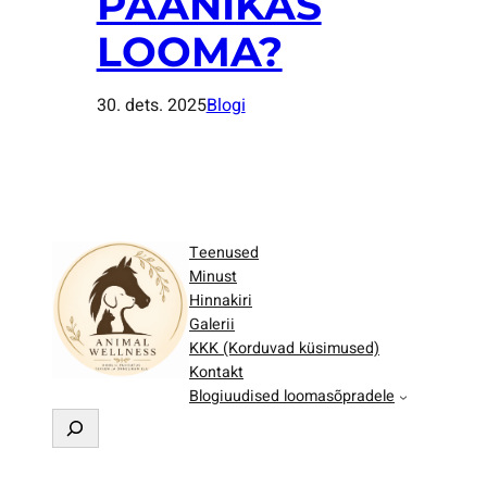
PAANIKAS
LOOMA?
30. dets. 2025
Blogi
Teenused
Minust
Hinnakiri
Galerii
KKK (Korduvad küsimused)
Kontakt
Blogiuudised loomasõpradele
O
t
s