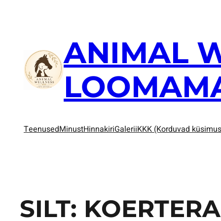
ANIMAL 
LOOMAM
Teenused
Minust
Hinnakiri
Galerii
KKK (Korduvad küsimu
SILT:
KOERTERA