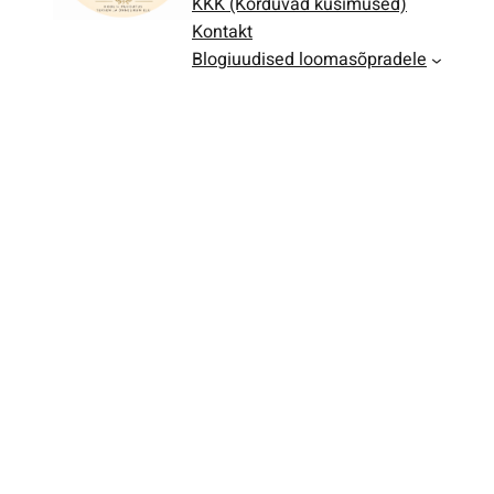
KKK (Korduvad küsimused)
Kontakt
Blogiuudised loomasõpradele