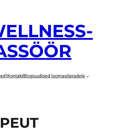
WELLNESS-
ASSÖÖR
sed)
Kontakt
Blogiuudised loomasõpradele
PEUT