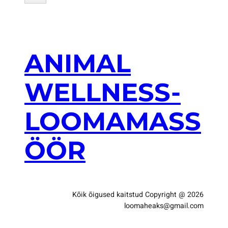
t
s
i
n
g
ANIMAL
WELLNESS-
LOOMAMASS
ÖÖR
Kõik õigused kaitstud Copyright @ 2026
loomaheaks@gmail.com