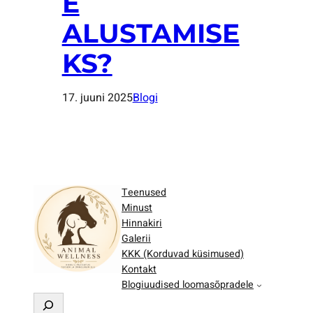
E
ALUSTAMISE
KS?
17. juuni 2025
Blogi
Teenused
Minust
Hinnakiri
Galerii
KKK (Korduvad küsimused)
Kontakt
Blogiuudised loomasõpradele
O