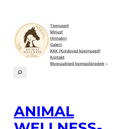
Teenused
Minust
Hinnakiri
Galerii
KKK (Korduvad küsimused)
Kontakt
Blogiuudised loomasõpradele
O
t
s
i
n
g
ANIMAL
WELLNESS-