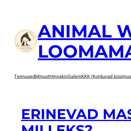
Liigu
sisu
juurde
ANIMAL 
LOOMAM
Teenused
Minust
Hinnakiri
Galerii
KKK (Korduvad küsimu
ERINEVAD MAS
MILLEKS?