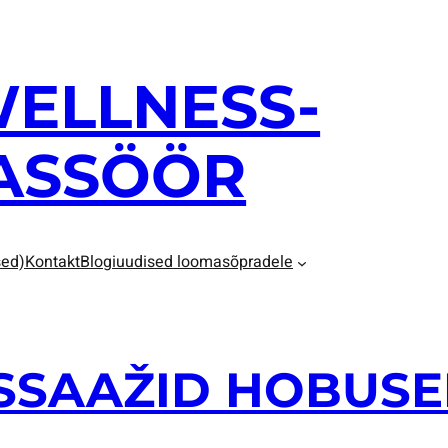
WELLNESS-
ASSÖÖR
sed)
Kontakt
Blogiuudised loomasõpradele
SAAŽID HOBUSEL