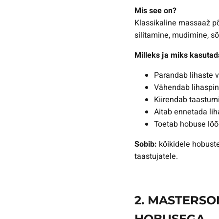
Mis see on?
Klassikaline massaaž põh
silitamine, mudimine, s
Milleks ja miks kasutad
Parandab lihaste v
Vähendab lihasping
Kiirendab taastumi
Aitab ennetada lih
Toetab hobuse lõõ
Sobib:
kõikidele hobuste
taastujatele.
2. MASTERS
HOBUSEGA