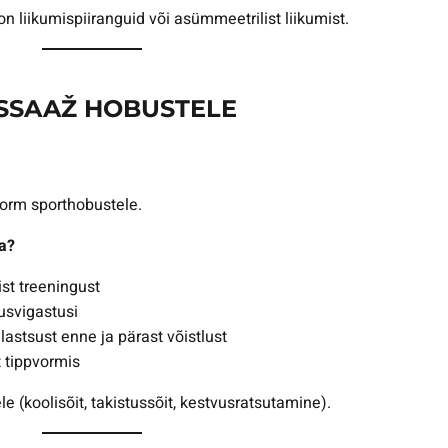
on liikumispiiranguid või asümmeetrilist liikumist.
ASSAAŽ HOBUSTELE
orm sporthobustele.
a?
st treeningust
svigastusi
lastsust enne ja pärast võistlust
 tippvormis
le (koolisõit, takistussõit, kestvusratsutamine).