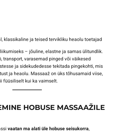
 klassikaline ja teised tervikliku heaolu toetajad
ikumiseks – jõuline, elastne ja samas ülitundlik.
ö, transport, varasemad pinged või väikesed
stesse ja sidekudedesse tekitada pingekohti, mis
ust ja heaolu. Massaaž on üks tõhusamaid viise,
 füüsiliselt kui ka vaimselt.
EMINE HOBUSE MASSAAŽILE
nssi
vaatan ma alati üle hobuse seisukorra
,