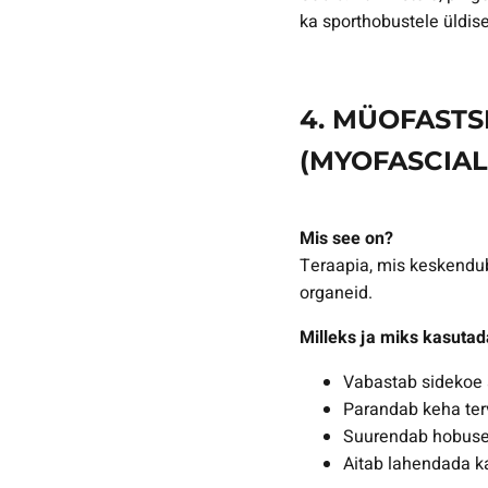
ka sporthobustele üldis
4. MÜOFASTS
(MYOFASCIAL
Mis see on?
Teraapia, mis keskendub 
organeid.
Milleks ja miks kasutad
Vabastab sidekoe
Parandab keha terv
Suurendab hobuse
Aitab lahendada kae