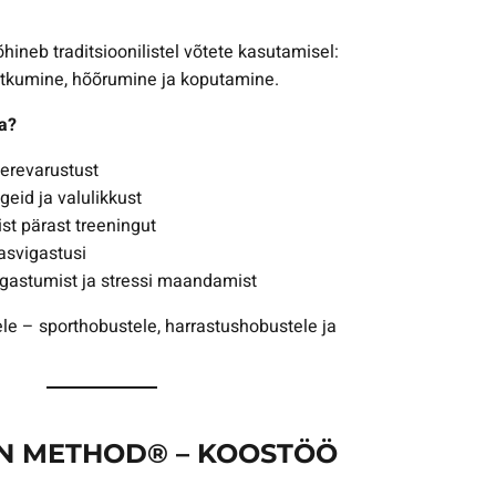
ineb traditsioonilistel võtete kasutamisel:
õtkumine, hõõrumine ja koputamine.
a?
erevarustust
eid ja valulikkust
st pärast treeningut
asvigastusi
gastumist ja stressi maandamist
le – sporthobustele, harrastushobustele ja
ON METHOD® – KOOSTÖÖ