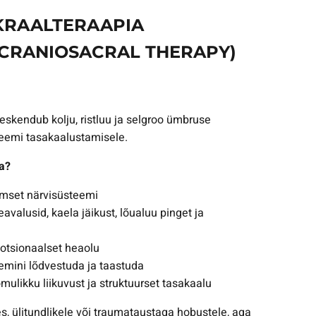
KRAALTERAAPIA
(CRANIOSACRAL THERAPY)
eskendub kolju, ristluu ja selgroo ümbruse
eemi tasakaalustamisele.
a?
mset närvisüsteemi
avalusid, kaela jäikust, lõualuu pinget ja
tsionaalset heaolu
emini lõdvestuda ja taastuda
ulikku liikuvust ja struktuurset tasakaalu
es, ülitundlikele või traumataustaga hobustele, aga