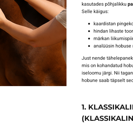
kasutades põhjalikku
pa
Selle käigus:
kaardistan pingek
hindan lihaste too
märkan liikumispii
analüüsin hobuse r
Just nende tähelepanek
mis on kohandatud hobus
iseloomu järgi. Nii taga
hobune saab täpselt se
1. KLASSIKA
(KLASSIKALI