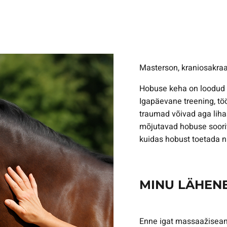
Masterson, kraniosakraal,
Hobuse keha on loodud li
Igapäevane treening, tö
traumad võivad aga liha
mõjutavad hobuse soorit
kuidas hobust toetada nii
MINU LÄHEN
Enne igat massaažisea