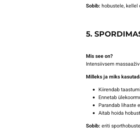
Sobib:
hobustele, kellel 
5. SPORDIM
Mis see on?
Intensiivsem massaaživ
Milleks ja miks kasutad
Kiirendab taastumi
Ennetab ülekoormu
Parandab lihaste e
Aitab hoida hobust
Sobib:
eriti sporthobuste