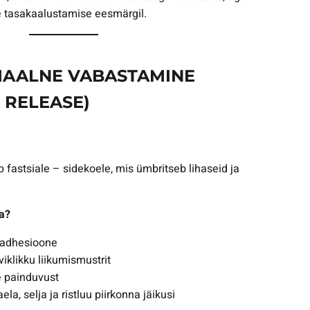
e tasakaalustamise eesmärgil.
IAALNE VABASTAMINE
 RELEASE)
fastsiale – sidekoele, mis ümbritseb lihaseid ja
a?
 adhesioone
iklikku liikumismustrit
 painduvust
la, selja ja ristluu piirkonna jäikusi