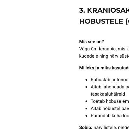
3. KRANIOSA
HOBUSTELE 
Mis see on?
Väga õrn teraapia, mis k
kudedele ning närvisüst
Milleks ja miks kasutad
Rahustab autonoo
Aitab lahendada pe
tasakaaluhäireid
Toetab hobuse emo
Aitab hobustel par
Parandab keha loom
Sobib:
närvilistele, ping