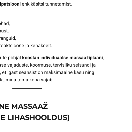
lpatsiooni
ehk käsitsi tunnetamist.
ohad,
nust,
ranguid,
eaktsioone ja kehakeelt.
ute põhjal
koostan individuaalse massaažiplaani
,
e vajaduste, koormuse, tervisliku seisundi ja
n, et igast seansist on maksimaalne kasu ning
da, mida tema keha vajab.
LINE MASSAAŽ
NE LIHASHOOLDUS)