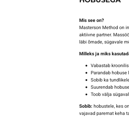
Mis see on?
Masterson Method on in
aktiivne partner. Massö
läbi õrnade, sügavale mõ
Milleks ja miks kasutad
Vabastab kroonilis
Parandab hobuse l
Sobib ka tundlikel
Suurendab hobuse 
Toob välja sügaval
Sobib:
hobustele, kes on
vajavad paremat keha t