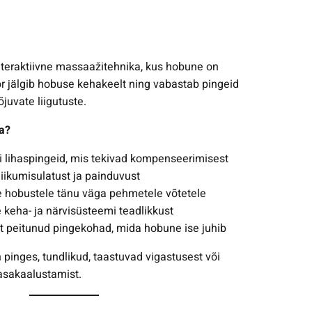
teraktiivne massaažitehnika, kus hobune on
ör jälgib hobuse kehakeelt ning vabastab pingeid
juvate liigutuste.
a?
i lihaspingeid, mis tekivad kompenseerimisest
iikumisulatust ja painduvust
e hobustele tänu väga pehmetele võtetele
keha- ja närvisüsteemi teadlikkust
t peitunud pingekohad, mida hobune ise juhib
 pinges, tundlikud, taastuvad vigastusest või
asakaalustamist.